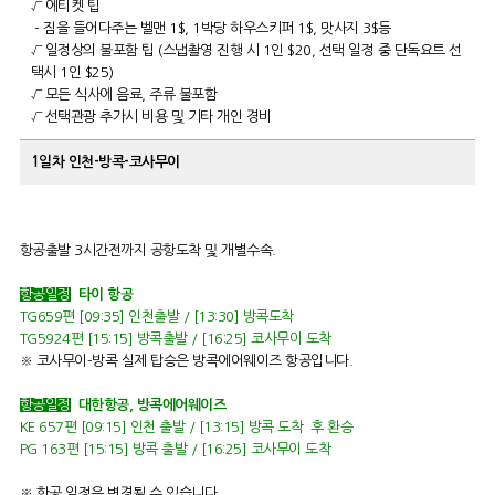
√ 에티켓 팁
- 짐을 들어다주는 벨맨 1$, 1박당 하우스키퍼 1$, 맛사지 3$등
√ 일정상의 불포함 팁 (스냅촬영 진행 시 1인 $20, 선택 일정 중 단독요트 선
택시 1인 $25)
√ 모든 식사에 음료, 주류 불포함
√ 선택관광 추가시 비용 및 기타 개인 경비
1일차
인천-방콕-코사무이
항공출발 3시간전까지 공항도착 및 개별수속.
항공일정
타이 항공
TG659편 [09:35] 인천출발 / [13:30] 방콕도착
TG5924편 [15:15] 방콕출발 / [16:25] 코사무이 도착
※ 코사무이-방콕 실제 탑승은 방콕에어웨이즈 항공입니다.
항공일정
대한항공,
방콕에어웨이즈
KE 657편 [09:15] 인천 출발 / [13:15] 방콕 도착 후 환승
PG 163편 [15:15] 방콕 출발 / [16:25] 코사무이 도착
※ 항공 일정은 변경될 수 있습니다.