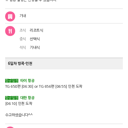
기내
조식
리조트식
중식
선택식
석식
기내식
6일차
방콕-인천
항공일정
타이 항공
TG 658편 [06:30] or TG 656편 [06:55] 인천 도착
항공일정
대한 항공
[06:10] 인천 도착
수고하셨습니다^^