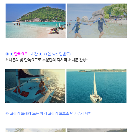
③ ★
단독요트
1시간 ★ (1인 $25 팁별도)
허니문의 꽃 단독요트로 두분만의 럭셔리 허니문 완성~!
④
코끼리 트래킹 또는 아기 코끼리 보호소 먹이주기 체험