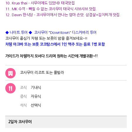
10. Krua thai
- 사무이에도 있었네! 태국맛집
11. MK 수끼
- 빠질 수 없는 코사무이 태국식 샤브샤브 맛집.
12. Dawn 한식당
– 코사무이에서 만나는 엄마 손맛. 삼겹살+김치찌개 맛집.
◆
나이트 투어
◆
코사무이 "Downtown" 디스커버리 투어
코사무이 중심가 차웽 또는 보풋의 밤을 즐겨보세요~!!
차웽 아크바 또는 보풋 코코탐스에서 1인 맥주 또는 음료 1병 포함
가이드가 차웽까지 모셔다 드리며 원하는 시간에 개별귀환~!!
코사무이 리조트 또는 풀빌라
조식
기내식
중식
자유식
석식
선택식
2일차
코사무이