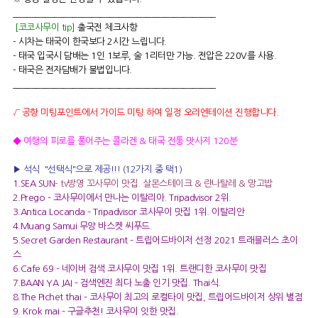
____________________________________________
[코코사무이 tip]
출국전 체크사항
- 시차는 태국이 한국보다 2시간 느립니다.
- 태국 입국시 담배는 1인 1보루, 술 1리터만 가능. 전압은 220V를 사용.
- 태국은 전자담배가 불법입니다.
____________________________________________
√ 공항 미팅포인트에서 가이드 미팅 하여 일정 오리엔테이션 진행합니다.
◆ 여행의 피로를 풀어주는 콜라겐 & 태국 전통 맛사지 120분
▶
석식 "선택식"으로 제공!!! (12가지 중 택1)
1.SEA SUN
-
tv방영 꼬사무이 맛집. 살몬스테이크 & 란나탈레 & 망고밥
2.Prego – 코사무이에서 만나는 이탈리아. Tripadvisor 2위.
3.Antica Locanda – Tripadvisor 코사무이 맛집 1위. 이탈리안
4.Muang Samui 무앙 바스켓 씨푸드.
5.Secret Garden Restaurant – 트립어드바이저 선정 2021 트래블러스 초이
스
6.Cafe 69 – 네이버 검색 코사무이 맛집 1위. 트랜디한 코사무이 맛집
7.BAAN YA JAI – 검색엔진 최다 노출 인기 맛집. Thai식.
8.The Pichet thai – 코사무이 최고의 로컬타이 맛집, 트립어드바이저 상위 별점
9. Krok mai – 구글추천! 코사무이 잇한 맛집.