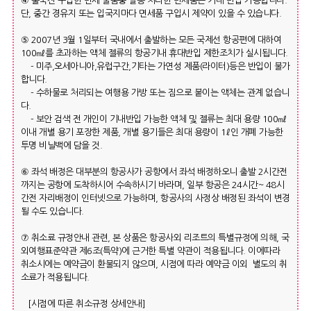
④ 출국전 구입한 면세 물품중 밀봉 처리한 면세품은 기내 반입 가능합니다.
단, 중간 경유지 또는 입국지마다 면세품 구입시 제약이 있을 수 있습니다.
⑤ 2007년 3월 1일부터 국내에서 출발하는 모든 국제선 항공편에 대하여
100㎖를 초과하는 액체 젤류의 항공기내 휴대반입 제한조치가 실시됩니다.
- 미주,오세아니아,유럽구간,기타는 가연성 제품(라이터)등은 반입이 불가
합니다.
- 수하물로 처리되는 여행용 가방 또는 짐으로 붙이는 액체는 관계 없습니
다.
- 보안 검색 전 개인이 기내반입 가능한 액체 및 젤류는 최대 용량 100㎖
이내 개별 용기 포장한 제품, 개별 용기들은 최대 용량이 1ℓ인 개폐 가능한
투명 비닐백에 담을 것.
⑥ 좌석 배정은 대부분의 항공사가 공항에서 좌석 배정하오니 출발 2시간전
까지는 공항에 도착하시어 수속하시기 바라며, 일부 항공은 24시간~ 48시
간전 자리배정이 인터넷으로 가능하며, 항공사의 사정상 배정된 좌석이 변경
될 수도 있습니다.
⑦ 취소료 규정안내 관련, 본 상품은 항공사외 리조트의 특별규정에 의해, 국
외여행표준약관 제6조(특약)에 근거한 특별 약관이 적용됩니다. 이에따라
취소시에는 예약금이 환불되지 않으며, 시점에 따라 예약금 이외 별도의 취
소료가 적용됩니다.
[시점에 따른 취소규정 상세안내]