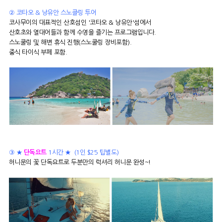
② 코타오 & 낭유안 스노클링 투어
코사무이의 대표적인 산호섬인 '코타오 & 낭유안'섬에서
산호초와 열대어들과 함께 수영을 즐기는 프로그램입니다.
스노쿨링 및 해변 휴식 진행(스노쿨링 장비포함).
중식 타이식 부페 포함.
③ ★
단독요트
1시간 ★ (1인 $25 팁별도)
허니문의 꽃 단독요트로 두분만의 럭셔리 허니문 완성~!