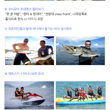
⑥ 코사무이 주요명소 둘러보기
“왓 쿤 아람”, “힌따 & 힌야이”, “전망대 View Point”, 나무앙폭포
중식으로 한식
or 타이식 포함
⑦ 유로피안들과 함께 바다에서 즐기는 바다 낚시투어
⑧ 제트스키 + 바나나보트 투어