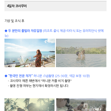
4일차
코사무이
기상 및 조식 후
◆ 두 분만의 풀빌라
자유일정
(리조트 중식 제공-타이식 또는 유러피안식 셋메
뉴)
◆ "한국인 전문 작가"
허니문 스냅촬영 (25-30장, 색감 보정 10장)
- 코사무이 예쁜 해변에서 "허니문 커플 비치 촬영"
- 촬영 진행 여부는 현지에서 확정하시면 됩니다.