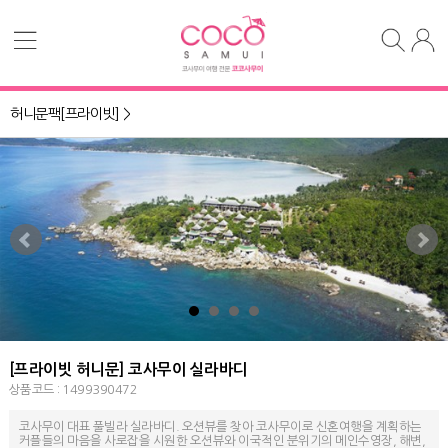
허니문팩[프라이빗] >
[프라이빗 허니문] 코사무이 실라바디
상품코드 : 1499390472
코사무이 대표 풀빌라 실라바디. 오션뷰를 찾아 코사무이로 신혼여행을 계획하는
커플들의 마음을 사로잡을 시원한 오션뷰와 이국적인 분위기의 메인수영장, 해변,