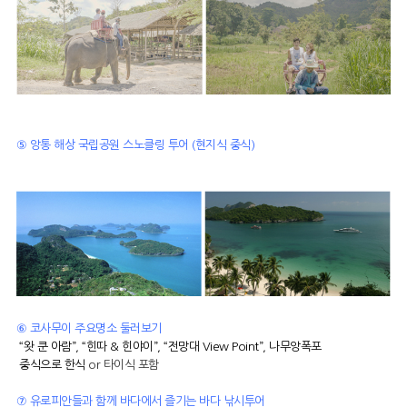
⑤ 앙통 해상 국립공원 스노클링 투어 (현지식 중식)
⑥ 코사무이 주요명소 둘러보기
“왓 쿤 아람”, “힌따 & 힌야이”, “전망대 View Point”, 나무앙폭포
중식으로 한식
or 타이식 포함
⑦ 유로피안들과 함께 바다에서 즐기는 바다 낚시투어