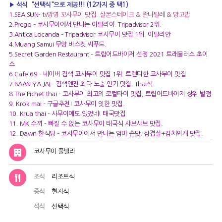
▶
석식 "선택식"으로 제공!!! (12가지 중 택1)
1.SEA SUN
-
tv방영 꼬사무이 맛집. 살몬스테이크 & 란나탈레 & 망고밥
2.Prego
– 코사무이에서 만나는 이탈리아. Tripadvisor 2위.
3.Antica Locanda
– Tripadvisor 코사무이 맛집 1위. 이탈리안
4.Muang Samui
무앙 바스켓 씨푸드.
5.Secret Garden Restaurant
– 트립어드바이저 선정 2021 트래블러스 초이
스
6.Cafe 69
– 네이버 검색 코사무이 맛집 1위. 트랜디한 코사무이 맛집
7.BAAN YA JAI
– 검색엔진 최다 노출 인기 맛집. Thai식.
8.The Pichet thai
– 코사무이 최고의 로컬타이 맛집, 트립어드바이저 상위 별점
9. Krok mai
– 구글추천! 코사무이 잇한 맛집.
10. Krua thai
- 사무이에도 있었네! 태국맛집
11. MK 수끼
- 빠질 수 없는 코사무이 태국식 샤브샤브 맛집.
12. Dawn 한식당
– 코사무이에서 만나는 엄마 손맛. 삼겹살+김치찌개 맛집.
코사무이 풀빌라
조식
리조트식
중식
현지식
석식
선택식