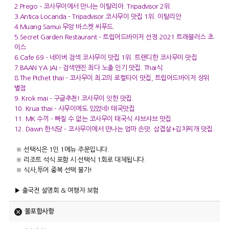
2.Prego
– 코사무이에서 만나는 이탈리아. Tripadvisor 2위.
3.Antica Locanda
– Tripadvisor 코사무이 맛집 1위. 이탈리안
4.Muang Samui
무앙 바스켓 씨푸드.
5.Secret Garden Restaurant
– 트립어드바이저 선정 2021 트래블러스 초
이스
6.Cafe 69
– 네이버 검색 코사무이 맛집 1위. 트랜디한 코사무이 맛집
7.BAAN YA JAI
– 검색엔진 최다 노출 인기 맛집. Thai식.
8.The Pichet thai
– 코사무이 최고의 로컬타이 맛집, 트립어드바이저 상위
별점
9. Krok mai
– 구글추천! 코사무이 잇한 맛집.
10. Krua thai
- 사무이에도 있었네! 태국맛집
11. MK 수끼
- 빠질 수 없는 코사무이 태국식 샤브샤브 맛집.
12. Dawn 한식당
– 코사무이에서 만나는 엄마 손맛. 삼겹살+김치찌개 맛집.
※ 선택식은 1인 1메뉴 주문입니다.
※ 리조트 석식 포함 시 선택식 1회로 대체됩니다.
※ 식사,투어 중복 선택 불가!
▶ 출국전 설명회 & 여행자 보험
불포함사항