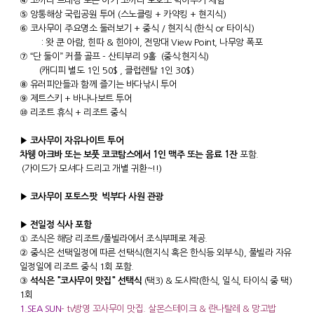
④
코끼리 트래킹 또는 아기 코끼리 보호소 먹이주기 체험
⑤ 앙통해상 국립공원 투어 (스노클링 + 카약킹 + 현지식)
⑥ 코사무이 주요명소 둘러보기 + 중식 / 현지식 (한식 or 타이식)
: 왓 쿤 아람, 힌따 & 힌야이, 전망대 View Point, 나무앙 폭포
⑦ “단 둘이” 커플 골프 - 산티부리 9홀 (중식:현지식)
(캐디피 별도 1인 50$ , 클럽렌탈 1인 30$)
⑧ 유러피안들과 함께 즐기는 바다낚시 투어
⑨ 제트스키 + 바나나보트 투어
⑩ 리조트 휴식 + 리조트 중식
▶ 코사무이 자유나이트 투어
차웽 아크바 또는 보풋 코코탐스에서 1인 맥주 또는 음료 1잔
포함.
(가이드가 모셔다 드리고 개별 귀환~!!)
▶ 코사무이 포토스팟 빅부다 사원 관광
▶ 전일정 식사 포함
① 조식은 해당 리조트/풀빌라에서 조식부페로 제공.
② 중식은 선택일정에 따른 선택식(현지식 혹은 한식등 외부식), 풀빌라 자유
일정일에 리조트 중식 1회 포함.
③
석식은 "코사무이 맛집" 선택식
(택3) & 도시락(한식, 일식, 타이식 중 택)
1회
1.SEA SUN
-
tv방영 꼬사무이 맛집. 살몬스테이크 & 란나탈레 & 망고밥