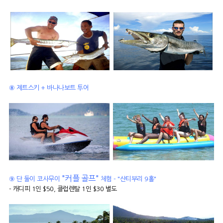
⑧ 제트스키 + 바나나보트 투어
"커플 골프"
⑨ 단 둘이 코사무이
체험 - "산티부리 9홀"
- 캐디피 1인 $50, 클럽렌탈 1인 $30 별도