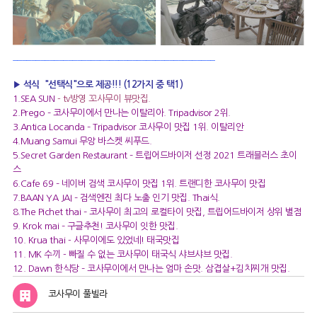
____________________________________________
▶
석식 "선택식"으로 제공!!! (12가지 중 택1)
1.SEA SUN
-
tv방영 꼬사무이 뷰맛집.
2.Prego
– 코사무이에서 만나는 이탈리아. Tripadvisor 2위.
3.Antica Locanda
– Tripadvisor 코사무이 맛집 1위. 이탈리안
4.Muang Samui
무앙 바스켓 씨푸드.
5.Secret Garden Restaurant
– 트립어드바이저 선정 2021 트래블러스 초이
스
6.Cafe 69
– 네이버 검색 코사무이 맛집 1위. 트랜디한 코사무이 맛집
7.BAAN YA JAI
– 검색엔진 최다 노출 인기 맛집. Thai식.
8.The Pichet thai
– 코사무이 최고의 로컬타이 맛집, 트립어드바이저 상위 별점
9. Krok mai
– 구글추천! 코사무이 잇한 맛집.
10. Krua thai
- 사무이에도 있었네! 태국맛집
11. MK 수끼
- 빠질 수 없는 코사무이 태국식 샤브샤브 맛집.
12. Dawn 한식당
– 코사무이에서 만나는 엄마 손맛. 삼겹살+김치찌개 맛집.
코사무이 풀빌라