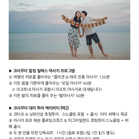
▶ 코사무이 힐링 릴렉스 마사지 프로그램
① 여행의 피로를 풀어주는 "콜라겐 & 태국 전통 마사지" 120분
② 지친 몸을 가쁜하게 풀어주는 "오일 마사지" 60분
※ 리조트내 마사지 포함시 리조트 마사지로 대체됩니다!
③ 지친 발의 피로를 풀어 주는 "발마사지" 60분
▶ 코사무이 데이 투어 액티비티 (택2)
① 코타오 & 낭유안섬 호핑투어 : 스노쿨링 포함 + 중식 : 타이 뷔페식 제공
② 아시아 최초 헤븐 플로팅크루즈 & 피그아일랜드 호핑투어:스노클링 + 뷔
페 중식
③ 두 분 만을 위한 단독요트 : 1시간 (음료 포함) (팁 1인 $25 별도)