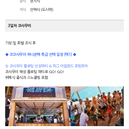
중식
현지식
석식
선택식 (도시락)
3일차
코사무이
기상 및 호텔 조식 후
◆ 코코사무이 허니문팩 특급 선택 일정 (택1) ◆
①
코사무이
플로팅 선상파티 & 피그 아일랜드 호핑투어
코사무이 해상 플로팅 파티로 GO! GO!
뷔페식 중식과 스노클링 포함