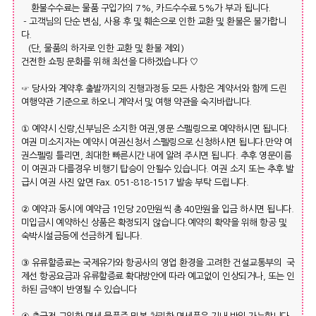
환불수수료는 물품 구입가의 7%, 카드수수료 5%가 부과 됩니다.
- 고객님의 단순 변심, 사용 후 및 훼손으로 인한 교환 및 환불은 불가합니
다.
(단, 물품의 하자로 인한 교환 및 환불 제외)
건전한 쇼핑 문화를 위해 최선을 다하겠습니다 ♡
☞ 당사와 계약후 출발까지의 진행과정등 모든 사항은 계약서와 함께 드린
여행약관 기준으로 하오니 계약서 및 여행 약관을 숙지바랍니다.
① 예약시 신랑,신부님은 소지한 여권,영문 스펠링으로 예약하시면 됩니다.
여권 미소지자는 예약시 여권신청서 스펠링으로 신청하시면 됩니다.만약 여
권스펠링 틀리면, 최대한 빠른시간 내에 알려 주시면 됩니다. 추후 영문이름
이 여권과 다를경우 비행기 탑승이 안될수 있습니다. 여권 소지 또는 추후 발
급시 여권 사진 앞면 Fax. 051-818-1517 발송 부탁 드립니다.
② 예약과 동시에 예약금 1인당 20만원씩 총 40만원을 입금 하시면 됩니다.
미입금시 예약하신 상품은 확정되지 않습니다.예약의 확약을 위해 항공 및
숙박시설금등에 선금하게 됩니다.
③ 유류할증료는 국제유가와 항공사의 영업 환경을 고려한 건설교통부의 국
제선 항공요금과 유류할증료 확대방안에 따라 예고없이 인상되거나, 또는 인
하된 금액이 반영될 수 있습니다