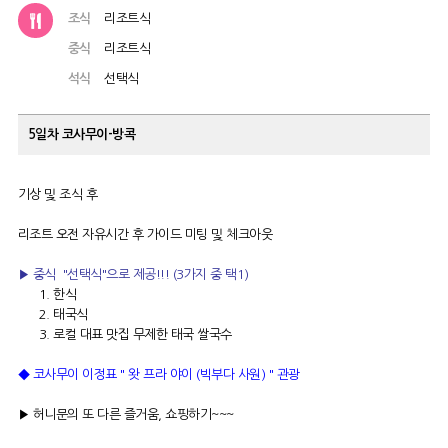
조식
리조트식
중식
리조트식
석식
선택식
5일차
코사무이-방콕
기상 및 조식 후
리조트 오전 자유시간 후 가이드 미팅 및 체크아웃
▶ 중식 "선택식"으로 제공!!! (3가지 중 택1)
1. 한식
2. 태국식
3. 로컬 대표 맛집 무제한 태국 쌀국수
◆ 코사무이 이정표 " 왓 프라 야이 (빅부다 사원) " 관광
▶ 허니문의 또 다른 즐거움, 쇼핑하기~~~