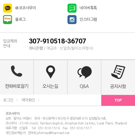
@코코사무이
네이버톡톡
블로그
인스타그램
307-910518-36707
입금계좌
안내
하나은행
/ 예금주 : 신일호(필미소여행사)
TOP
로그인
l
예약확인
l
코코사무이
상호 : 필미소 여행사 한국 - 부산광역시 부산진구 중앙대로 675 삼양빌딩 4층,
코사무이 - 37/45 moo5, Tambon bophut, Amphoe Koh Sa-Mui, Surat Thani, Thailand
대표자명 : 신일호 Tel : 051-818-1516 Fax : 051-818-1517
개인정보책임자 : 전여희 philmiso@hanmail.net