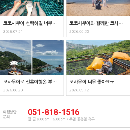
코코사무이 선택하길 너무너무
코코사무이와 함께한 코사무이
잘한거같아요..
패키지..
2026.07.31
2026.06.30
코사무이로 신혼여행온 부부입
코사무이 너무 좋아요ㅜ
니다 :) ..
2026.06.23
2026.05.12
051-818-1516
여행상담
문의
월-금 9.00am~ 6.00pm / 주말 공휴일 휴무