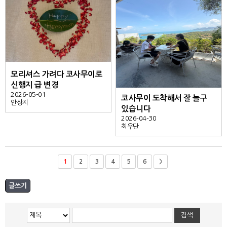
모리셔스 가려다 코사무이로
신행지 급 변경
2026-05-01
코사무이 도착해서 잘 놀구
안상지
있습니다
2026-04-30
최우단
1
2
3
4
5
6
>