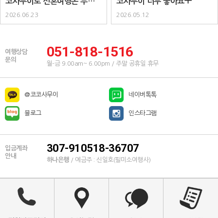
코사무이로 신혼여행온 부부입
코사무이 너무 좋아요ㅜ
니다 :) ..
2026.06.23
2026.05.12
051-818-1516
여행상담
문의
월-금 9.00am~ 6.00pm / 주말 공휴일 휴무
@코코사무이
네이버톡톡
블로그
인스타그램
307-910518-36707
입금계좌
안내
하나은행
/ 예금주 : 신일호(필미소여행사)