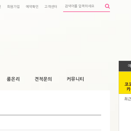
인
회원가입
예약확인
고객센터
룸온리
견적문의
커뮤니티
코
카
최