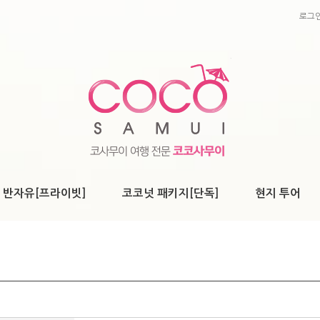
로그
 반자유[프라이빗]
코코넛 패키지[단독]
현지 투어