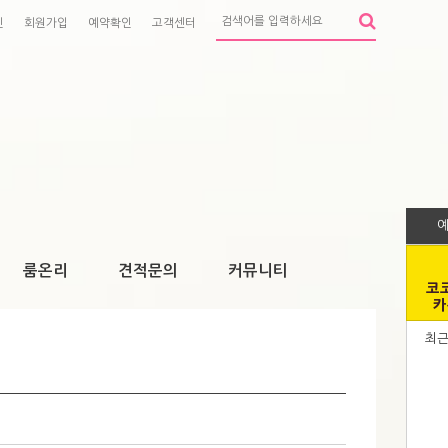
인
회원가입
예약확인
고객센터
룸온리
견적문의
커뮤니티
코
카
최