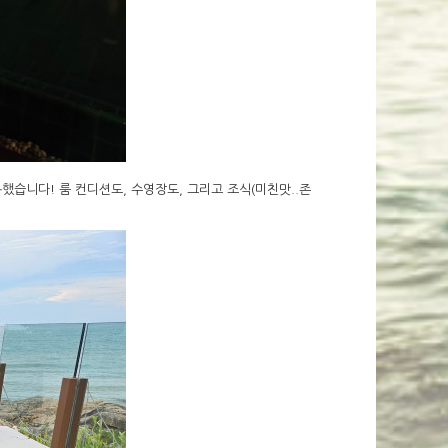
습니다! 룸 컨디션도, 수영장도, 그리고 조식(미친맛..존