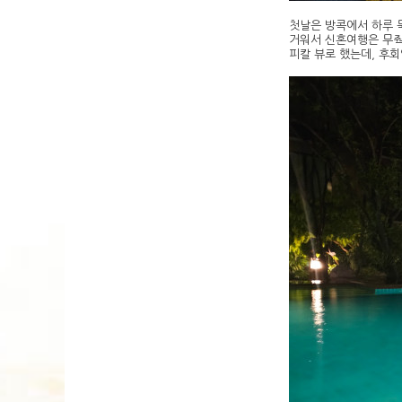
첫날은 방콕에서 하루 
거워서 신혼여행은 무줙
피칼 뷰로 했는데, 후회