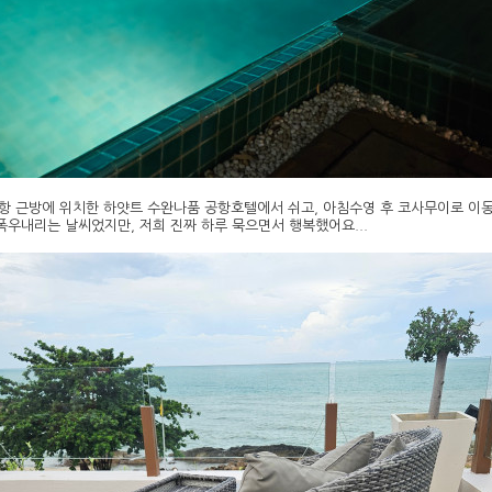
공항 근방에 위치한 하얏트 수완나품 공항호텔에서 쉬고, 아침수영 후 코사무이로 이동했
 폭우내리는 날씨었지만, 저희 진짜 하루 묵으면서 행복했어요...