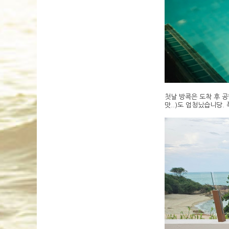
첫날 방콕은 도착 후 
맛..)도 엄청났습니당.