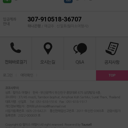
307-910518-36707
입금계좌
안내
하나은행
/ 예금주 : 신일호(필미소여행사)
TOP
로그인
l
예약확인
l
코코사무이
상호 : 필미소 여행사 한국 - 부산광역시 부산진구 중앙대로 675 삼양빌딩 4층,
코사무이 - 37/45 moo5, Tambon bophut, Amphoe Koh Sa-Mui, Surat Thani, Thailand
대표자명 : 신일호 Tel : 051-818-1516 Fax : 051-818-1517
개인정보책임자 : 전여희 philmiso@hanmail.net
사업자등록번호 : 605-23-84221 통신판매업신고번호 : 2011-부산진-0365호 관광사업자
등록번호 : 2022-000001호
Copyright © 필미소 여행사 All right reserved. Powered by
Toursell