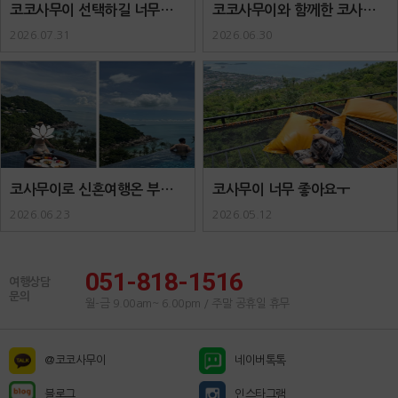
코코사무이 선택하길 너무너무
코코사무이와 함께한 코사무이
잘한거같아요..
패키지..
2026.07.31
2026.06.30
코사무이로 신혼여행온 부부입
코사무이 너무 좋아요ㅜ
니다 :) ..
2026.06.23
2026.05.12
051-818-1516
여행상담
문의
월-금 9.00am~ 6.00pm / 주말 공휴일 휴무
@코코사무이
네이버톡톡
블로그
인스타그램