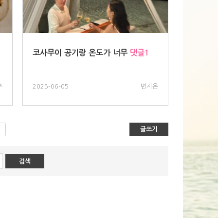
코사무이 공기랑 온도가 너무
댓글1
주
2025-06-05
변지은
글쓰기
>