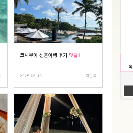
여
코사무이 신혼여행 후기
댓글1
여
지
2025-06-18
이은복