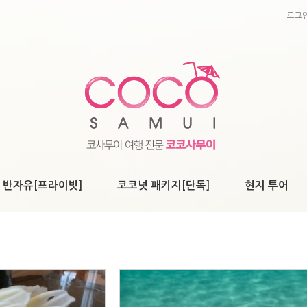
로그
 반자유[프라이빗]
코코넛 패키지[단독]
현지 투어