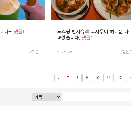
니다~
댓글1
노쇼핑 반자유로 코사무이 허니문 다
녀왔습니다.
댓글1
나지은
2025-06-10
김연
<
7
8
9
10
11
12