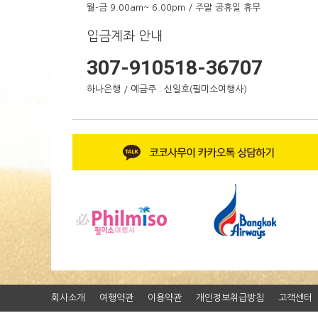
월-금 9.00am~ 6.00pm / 주말 공휴일 휴무
입금계좌 안내
307-910518-36707
하나은행 / 예금주 : 신일호(필미소여행사)
회사소개
여행약관
이용약관
개인정보취급방침
고객센터