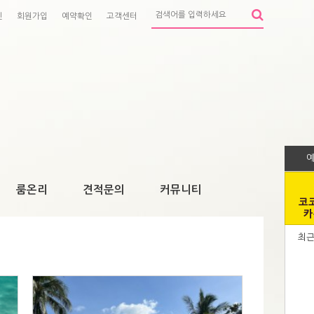
인
회원가입
예약확인
고객센터
룸온리
견적문의
커뮤니티
코
카
최