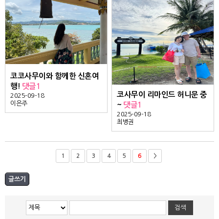
코코사무이와 함께한 신혼여
행!
댓글1
코사무이 리마인드 허니문 중
2025-09-18
이은주
~
댓글1
2025-09-18
최병권
1
2
3
4
5
6
>