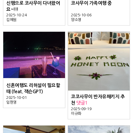
신행으로 코사무이 다녀왔어
코사무이 가족여행 중
요~!!!
2025-10-24
2025-10-06
김혜원
양소영
신혼여행도 리허설이 필요할
때 (feat. 잭슨GPT)
코코사무이 반자유패키지 추
2025-10-01
임현영
천
댓글1
2025-09-19
이규화