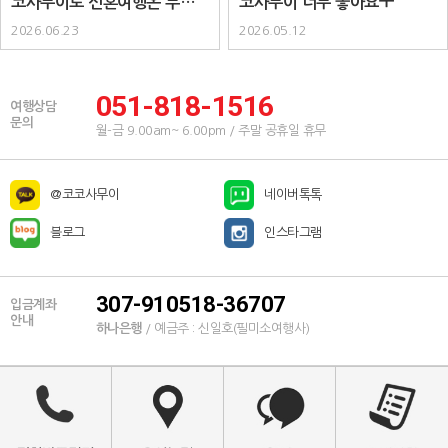
코사무이로 신혼여행온 부부입
코사무이 너무 좋아요ㅜ
니다 :) ..
2026.06.23
2026.05.12
051-818-1516
여행상담
문의
월-금 9.00am~ 6.00pm / 주말 공휴일 휴무
@코코사무이
네이버톡톡
블로그
인스타그램
307-910518-36707
입금계좌
안내
하나은행
/ 예금주 : 신일호(필미소여행사)