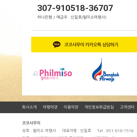
307-910518-36707
하나은행 / 예금주 : 신일호(필미소여행사)
회사소개
여행약관
이용약관
개인정보취급방침
고객센터
코코사무이
상호 : 필미소 여행사 대표자명 : 신일호 Tel : 051-818-1516 F