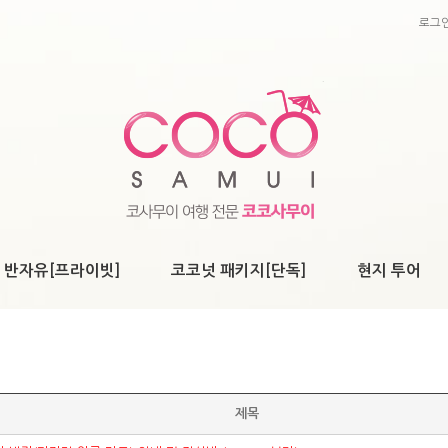
로그
 반자유[프라이빗]
코코넛 패키지[단독]
현지 투어
제목