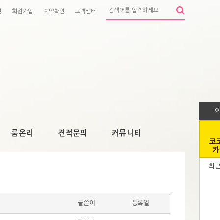
인
회원가입
예약확인
고객센터
룸온리
견적문의
커뮤니티
코
카
최
글쓴이
등록일