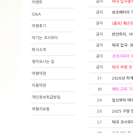
공지
태국 입국절차 
이벤트
공지
보조배터리 기
Q&A
공지
[중요] 훼손
여행후기
공지
반얀트리, 사
여기는 코사무이
공지
태국 입국- 
회사소개
공지
코코사무이 
찾아오시는 길
공지
태국 여행 전
여행약관
31
2026년 하
이용약관
30
해외 근무 기간 
개인정보취급방침
29
임산부의 태
여행자보험
28
2025 구정 
27
태국 코사무이