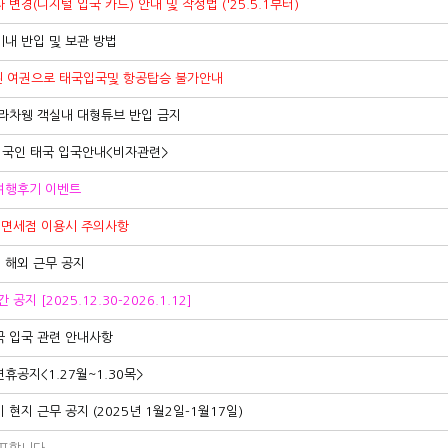
변경(디지털 입국 카드) 안내 및 작성법 ('25.5.1부터)
내 반입 및 보관 방법
된 여권으로 태국입국및 항공탑승 불가안내
라차웽 객실내 대형튜브 반입 금지
외국인 태국 입국안내<비자관련>
여행후기 이벤트
 면세점 이용시 주의사항
계 해외 근무 공지
공지 [2025.12.30-2026.1.12]
국 입국 관련 안내사항
연휴공지<1.27월~1.30목>
 현지 근무 공지 (2025년 1월2일-1월17일)